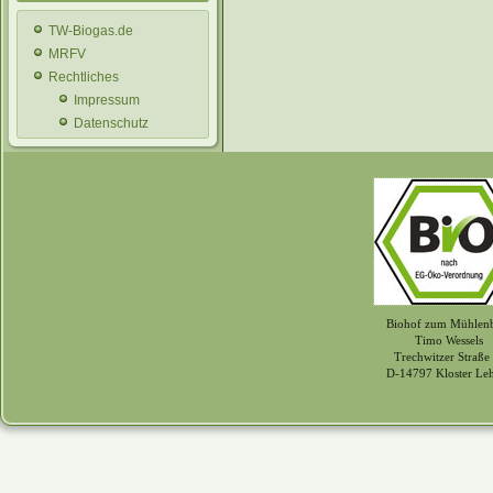
TW-Biogas.de
MRFV
Rechtliches
Impressum
Datenschutz
Biohof zum Mühlen
Timo Wessels
Trechwitzer Straße
D-14797 Kloster Le