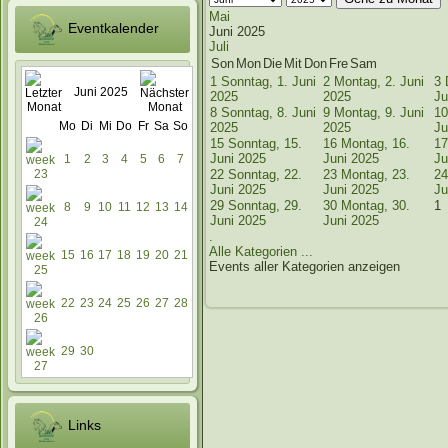
Mai
Eventkalender
Juni 2025
Juli
Son
Mon
Die
Mit
Don
Fre
Sam
1
Sonntag, 1. Juni
2
Montag, 2. Juni
3
Juni 2025
2025
2025
Ju
8
Sonntag, 8. Juni
9
Montag, 9. Juni
10
Mo
Di
Mi
Do
Fr
Sa
So
2025
2025
Ju
15
Sonntag, 15.
16
Montag, 16.
17
Juni 2025
Juni 2025
Ju
1
2
3
4
5
6
7
22
Sonntag, 22.
23
Montag, 23.
24
Juni 2025
Juni 2025
Ju
29
Sonntag, 29.
30
Montag, 30.
1
8
9
10
11
12
13
14
Juni 2025
Juni 2025
.
Alle Kategorien ...
15
16
17
18
19
20
21
Events aller Kategorien anzeigen
22
23
24
25
26
27
28
29
30
Links