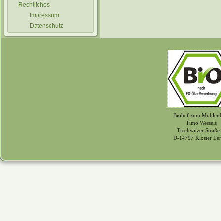
Rechtliches
Impressum
Datenschutz
Biohof zum Mühlen
Timo Wessels
Trechwitzer Straße
D-14797 Kloster Le