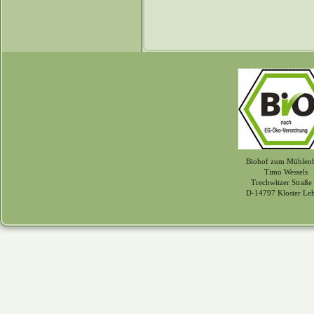
Biohof zum Mühlen
Timo Wessels
Trechwitzer Straße
D-14797 Kloster Le