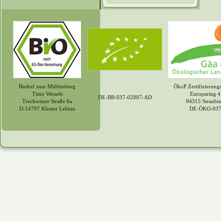
Biohof zum Mühlenberg
ÖkoP Zertifizierun
Timo Wessels
Europaring 4
DE-BB-037-02887-AD
Trechwitzer Straße 6a
94315 Straubi
D-14797 Kloster Lehnin
DE-ÖKO-03