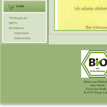
Links
TW-Biogas.de
MRFV
Rechtliches
Impressum
Datenschutz
Biohof zum Mühlen
Timo Wessels
Trechwitzer Straße
D-14797 Kloster Le