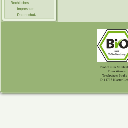
Rechtliches
Impressum
Datenschutz
Biohof zum Mühlen
Timo Wessels
Trechwitzer Straße
D-14797 Kloster Le