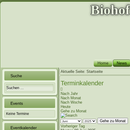
Bioho
Home
News
Aktuelle Seite:
Startseite
Suche
Terminkalender
Nach Jahr
Nach Monat
Nach Woche
Events
Heute
Gehe zu Monat
Keine Termine
Gehe zu Monat
Vorheriger Tag
Eventkalender