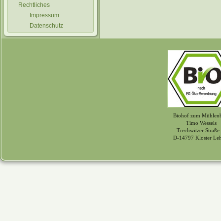
Rechtliches
Impressum
Datenschutz
Biohof zum Mühlen
Timo Wessels
Trechwitzer Straße
D-14797 Kloster Le