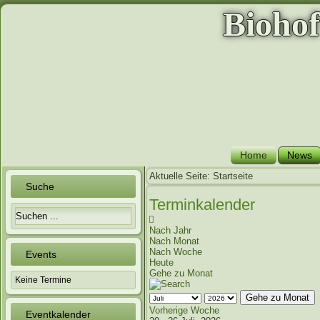
Bioho
Home
News
Aktuelle Seite:
Startseite
Suche
Terminkalender
Nach Jahr
Nach Monat
Nach Woche
Events
Heute
Gehe zu Monat
Keine Termine
Gehe zu Monat
Vorherige Woche
Eventkalender