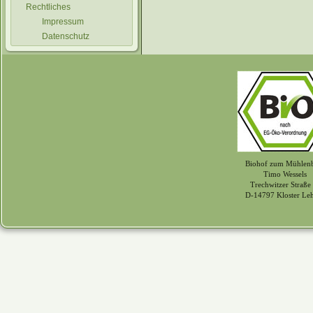
Rechtliches
Impressum
Datenschutz
Biohof zum Mühlen
Timo Wessels
Trechwitzer Straße
D-14797 Kloster Le