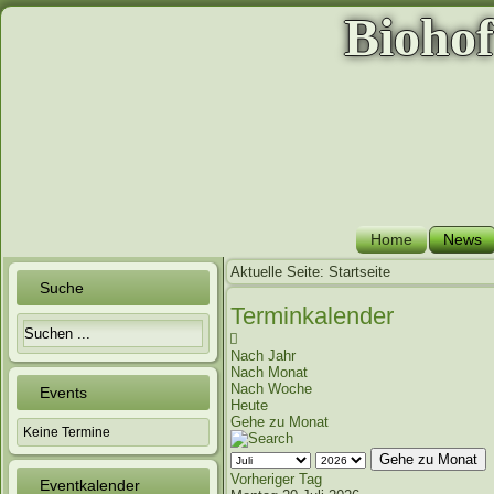
Bioho
Home
News
Aktuelle Seite:
Startseite
Suche
Terminkalender
Nach Jahr
Nach Monat
Nach Woche
Events
Heute
Gehe zu Monat
Keine Termine
Gehe zu Monat
Vorheriger Tag
Eventkalender