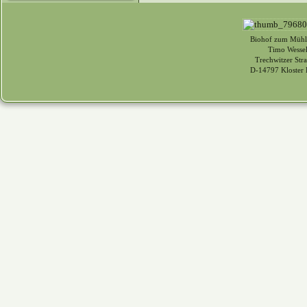
Biohof zum Mühl
Timo Wessel
Trechwitzer Str
D-14797 Kloster 