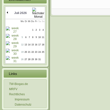
Juli 2026
Mo
Di
Mi
Do
Fr
Sa
So
1
2
3
4
5
6
7
8
9
10
11
12
13
14
15
16
17
18
19
20
21
22
23
24
25
26
27
28
29
30
31
Links
TW-Biogas.de
MRFV
Rechtliches
Impressum
Datenschutz