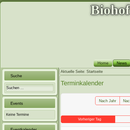
Bioho
Home
News
Aktuelle Seite:
Startseite
Suche
Terminkalender
Nach Jahr
Nac
Events
Keine Termine
Vorheriger Tag
Eventkalender