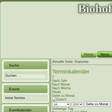
Bioho
Home
News
Aktuelle Seite:
Startseite
Suche
Terminkalender
Nach Jahr
Nach Monat
Nach Woche
Events
Heute
Gehe zu Monat
Keine Termine
Gehe zu Monat
Vorheriger Tag
Eventkalender