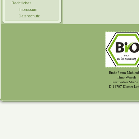
Rechtliches
Impressum
Datenschutz
Biohof zum Mühlen
Timo Wessels
Trechwitzer Straße
D-14797 Kloster Le