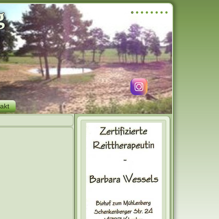
g
akt