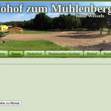
iohof zum Mühlenber
Timo Wessels
me
News
Reiterhof
Reitstunden buchen
Biohof
Kont
r
ehe zu Monat