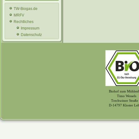
TW-Biogas.de
MRFV
Rechtliches
Impressum
Datenschutz
Biohof zum Mühlen
Timo Wessels
Trechwitzer Straße
D-14797 Kloster Le