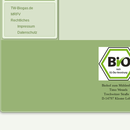
TW-Biogas.de
MRFV
Rechtliches
Impressum
Datenschutz
Biohof zum Mühlen
Timo Wessels
Trechwitzer Straße
D-14797 Kloster Le