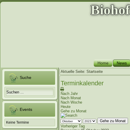
Bioho
Home
News
Aktuelle Seite:
Startseite
Suche
Terminkalender
Nach Jahr
Nach Monat
Nach Woche
Heute
Events
Gehe zu Monat
Gehe zu Monat
Keine Termine
Vorheriger Tag