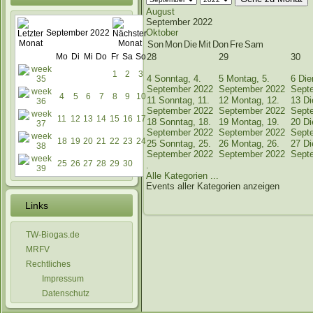
August
September 2022
Oktober
September 2022
Son
Mon
Die
Mit
Don
Fre
Sam
Mo
Di
Mi
Do
Fr
Sa
So
28
29
30
1
2
3
4
Sonntag, 4.
5
Montag, 5.
6
Die
September 2022
September 2022
Sept
4
5
6
7
8
9
10
11
Sonntag, 11.
12
Montag, 12.
13
Di
September 2022
September 2022
Sept
11
12
13
14
15
16
17
18
Sonntag, 18.
19
Montag, 19.
20
Di
September 2022
September 2022
Sept
18
19
20
21
22
23
24
25
Sonntag, 25.
26
Montag, 26.
27
Di
September 2022
September 2022
Sept
25
26
27
28
29
30
.
Alle Kategorien ...
Events aller Kategorien anzeigen
Links
TW-Biogas.de
MRFV
Rechtliches
Impressum
Datenschutz