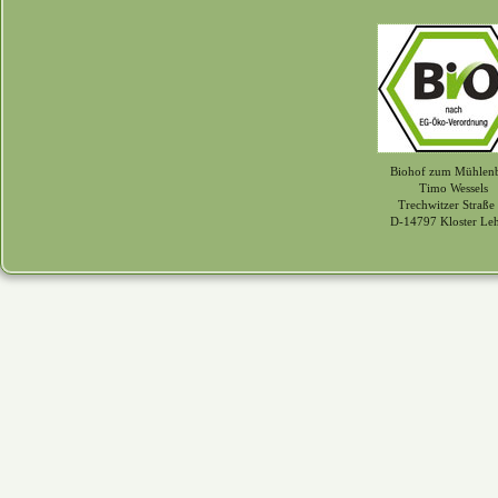
Biohof zum Mühlen
Timo Wessels
Trechwitzer Straße
D-14797 Kloster Le