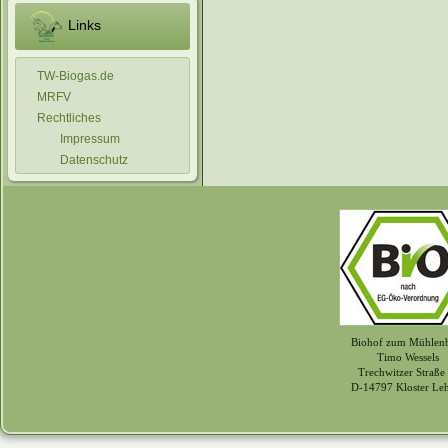
Links
TW-Biogas.de
MRFV
Rechtliches
Impressum
Datenschutz
Biohof zum Mühlen
Timo Wessels
Trechwitzer Straße
D-14797 Kloster Le