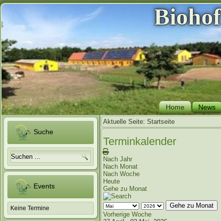
Bioho
Home
News
Aktuelle Seite:
Startseite
Suche
Terminkalender
Nach Jahr
Nach Monat
Nach Woche
Heute
Events
Gehe zu Monat
Gehe zu Monat
Keine Termine
Vorherige Woche