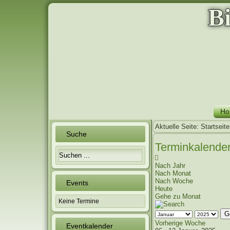
B
Ho
Aktuelle Seite:
Startseite
Suche
Terminkalende
Nach Jahr
Nach Monat
Nach Woche
Events
Heute
Gehe zu Monat
Keine Termine
G
Vorherige Woche
Eventkalender