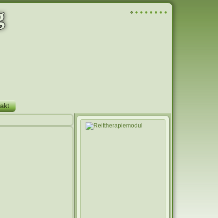
g
akt