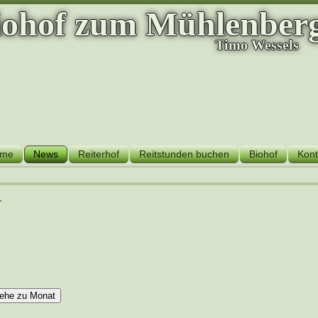
iohof zum Mühlenber
Timo Wessels
me
News
Reiterhof
Reitstunden buchen
Biohof
Kont
r
ehe zu Monat