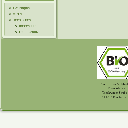
TW-Biogas.de
MRFV
Rechtliches
Impressum
Datenschutz
Biohof zum Mühlen
Timo Wessels
Trechwitzer Straße
D-14797 Kloster Le