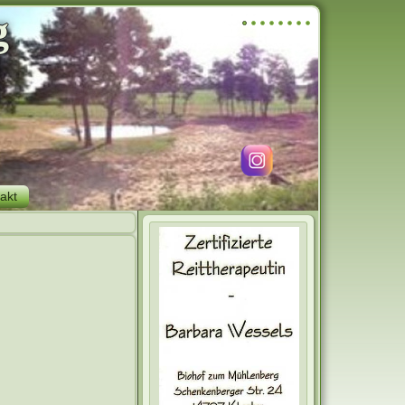
g
akt