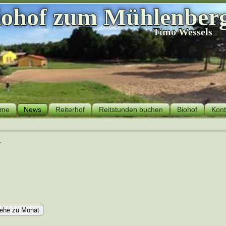
iohof zum Mühlenber
Timo Wessels
me
News
Reiterhof
Reitstunden buchen
Biohof
Kont
r
ehe zu Monat