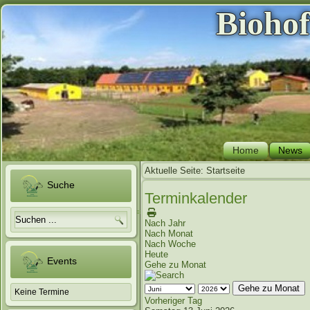
Bioho
Home
News
Aktuelle Seite:
Startseite
Suche
Terminkalender
Nach Jahr
Nach Monat
Nach Woche
Heute
Events
Gehe zu Monat
Gehe zu Monat
Keine Termine
Vorheriger Tag