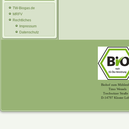
TW-Biogas.de
MRFV
Rechtliches
Impressum
Datenschutz
Biohof zum Mühlen
Timo Wessels
Trechwitzer Straße
D-14797 Kloster Le