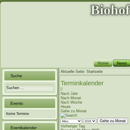
Bioho
Home
News
Aktuelle Seite:
Startseite
Suche
Terminkalender
Nach Jahr
Nach Monat
Nach Woche
Events
Heute
Gehe zu Monat
Keine Termine
Gehe zu Monat
Vorheriger Tag
Eventkalender