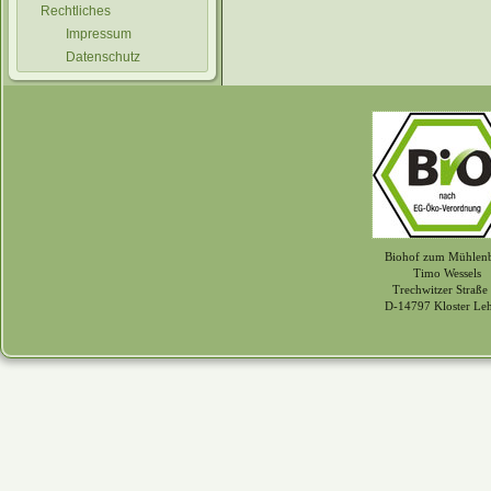
Rechtliches
Impressum
Datenschutz
Biohof zum Mühlen
Timo Wessels
Trechwitzer Straße
D-14797 Kloster Le