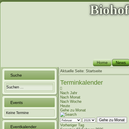
Bioho
Home
News
Aktuelle Seite:
Startseite
Suche
Terminkalender
Nach Jahr
Nach Monat
Nach Woche
Events
Heute
Gehe zu Monat
Keine Termine
Gehe zu Monat
Vorheriger Tag
Eventkalender