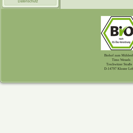
Datenschutz
Biohof zum Mühlen
Timo Wessels
Trechwitzer Straße
D-14797 Kloster Le