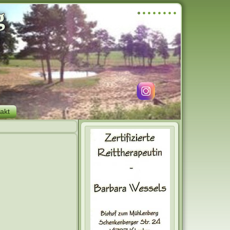
g
akt