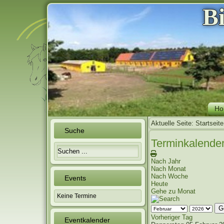
B
Ho
Aktuelle Seite:
Startseite
Suche
Terminkalende
Nach Jahr
Nach Monat
Nach Woche
Events
Heute
Gehe zu Monat
Keine Termine
G
Vorheriger Tag
Eventkalender