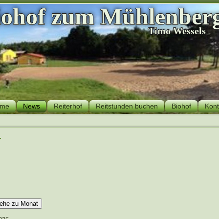
iohof zum Mühlenber
Timo Wessels
me
News
Reiterhof
Reitstunden buchen
Biohof
Kont
r
ehe zu Monat