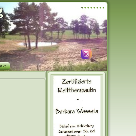
g
akt