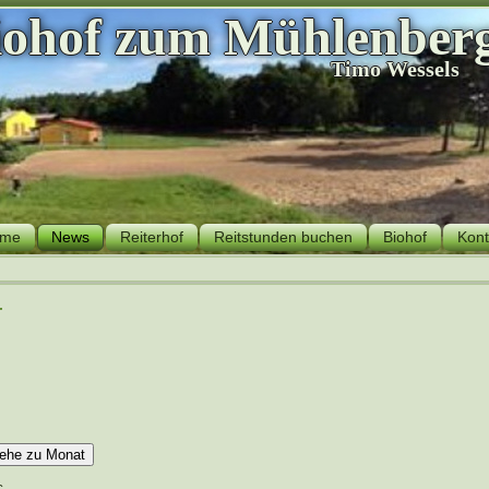
iohof zum Mühlenber
Timo Wessels
me
News
Reiterhof
Reitstunden buchen
Biohof
Kont
r
ehe zu Monat