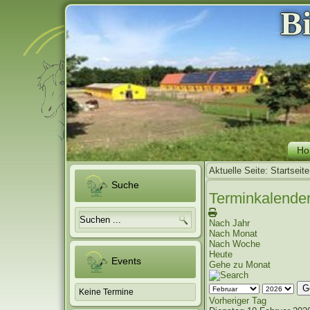
B
Ho
Aktuelle Seite:
Startseite
Suche
Terminkalende
Nach Jahr
Nach Monat
Nach Woche
Heute
Events
Gehe zu Monat
G
Keine Termine
Vorheriger Tag