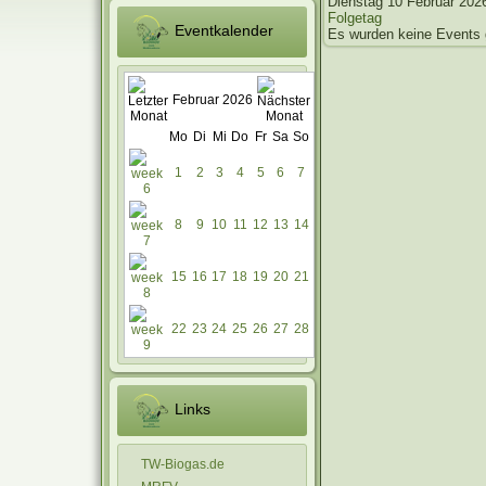
Dienstag 10 Februar 202
Folgetag
Eventkalender
Es wurden keine Events
Februar 2026
Mo
Di
Mi
Do
Fr
Sa
So
1
2
3
4
5
6
7
8
9
10
11
12
13
14
15
16
17
18
19
20
21
22
23
24
25
26
27
28
Links
TW-Biogas.de