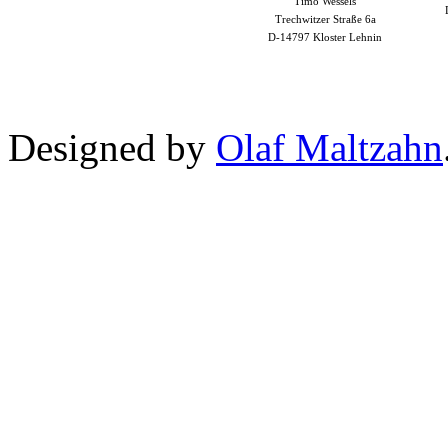
Timo Wessels
Trechwitzer Straße 6a
D-14797 Kloster Lehnin
Designed by
Olaf Maltzahn