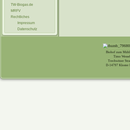
TW-Biogas.de
MRFV
Rechtliches
Impressum
Datenschutz
Biohof zum Mühl
Timo Wessel
Trechwitzer Str
D-14797 Kloster 