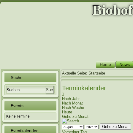
Bioho
Home
News
Aktuelle Seite:
Startseite
Suche
Terminkalender
Nach Jahr
Nach Monat
Events
Nach Woche
Heute
Keine Termine
Gehe zu Monat
Gehe zu Monat
Eventkalender
Vorheriger Tag