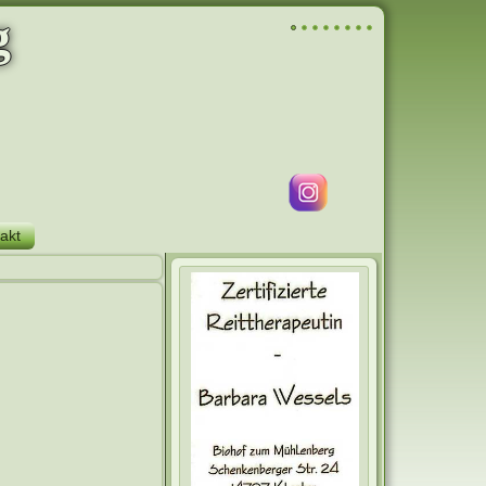
g
akt