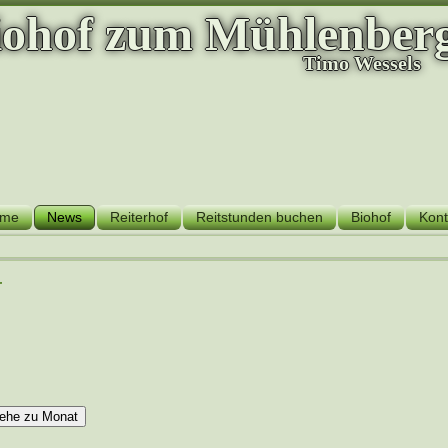
iohof zum Mühlenber
Timo Wessels
me
News
Reiterhof
Reitstunden buchen
Biohof
Kont
r
ehe zu Monat