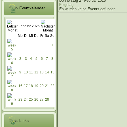
Donnerstag 27 Februar 2025
Folgetag
Eventkalender
Es wurden keine Events gefunden
Februar 2025
Mo
Di
Mi
Do
Fr
Sa
So
1
2
3
4
5
6
7
8
9
10
11
12
13
14
15
16
17
18
19
20
21
22
23
24
25
26
27
28
Links