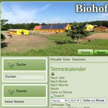
Bioho
Home
News
Aktuelle Seite:
Startseite
Suche
Terminkalender
Nach Jahr
Nach Monat
Nach Woche
Heute
Events
Gehe zu Monat
Gehe zu Monat
Keine Termine
Vorheriger Tag