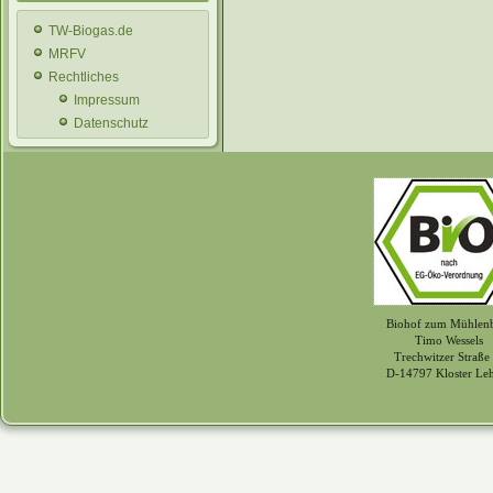
TW-Biogas.de
MRFV
Rechtliches
Impressum
Datenschutz
Biohof zum Mühlen
Timo Wessels
Trechwitzer Straße
D-14797 Kloster Le