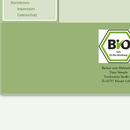
Rechtliches
Impressum
Datenschutz
Biohof zum Mühlen
Timo Wessels
Trechwitzer Straße
D-14797 Kloster Le