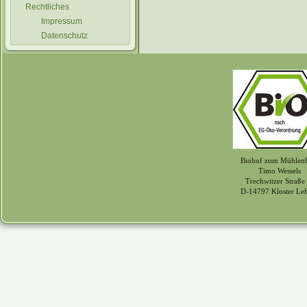
Rechtliches
Impressum
Datenschutz
Biohof zum Mühlen
Timo Wessels
Trechwitzer Straße
D-14797 Kloster Le