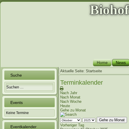
Bioho
Home
News
Aktuelle Seite:
Startseite
Suche
Terminkalender
Nach Jahr
Nach Monat
Nach Woche
Events
Heute
Gehe zu Monat
Keine Termine
Gehe zu Monat
Vorheriger Tag
Eventkalender