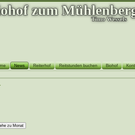
iohof zum Mühlenber
Timo Wessels
me
News
Reiterhof
Reitstunden buchen
Biohof
Kont
r
ehe zu Monat