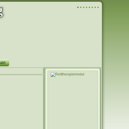
g
akt