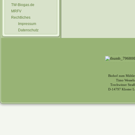
TW-Biogas.de
MRFV
Rechtliches
Impressum
Datenschutz
Biohof zum Mühle
Timo Wessels
Trechwitzer Straß
D-14797 Kloster L