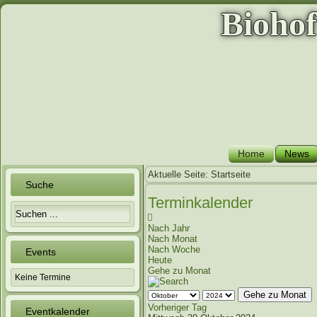
Bioho
Home
News
Aktuelle Seite:
Startseite
Suche
Terminkalender
Nach Jahr
Nach Monat
Nach Woche
Events
Heute
Gehe zu Monat
Keine Termine
Gehe zu Monat
Vorheriger Tag
Eventkalender