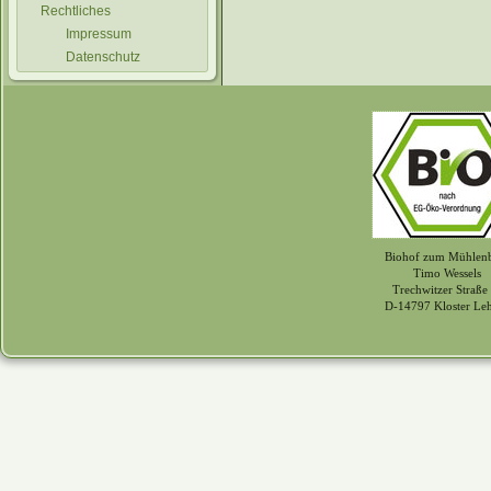
Rechtliches
Impressum
Datenschutz
Biohof zum Mühlen
Timo Wessels
Trechwitzer Straße
D-14797 Kloster Le