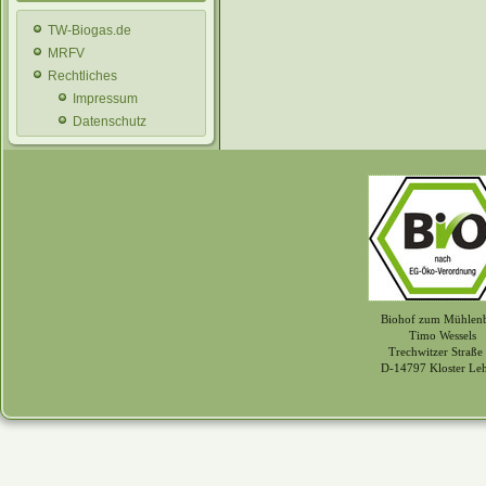
TW-Biogas.de
MRFV
Rechtliches
Impressum
Datenschutz
Biohof zum Mühlen
Timo Wessels
Trechwitzer Straße
D-14797 Kloster Le