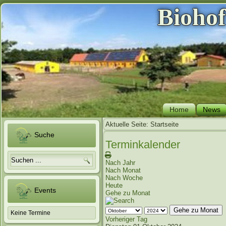
Bioho
Home
News
Aktuelle Seite:
Startseite
Suche
Terminkalender
Nach Jahr
Nach Monat
Nach Woche
Heute
Events
Gehe zu Monat
Gehe zu Monat
Keine Termine
Vorheriger Tag