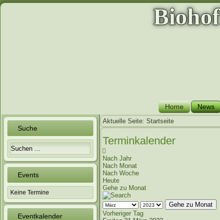
Bioho
Home
News
Aktuelle Seite:
Startseite
Suche
Terminkalender
Nach Jahr
Nach Monat
Nach Woche
Events
Heute
Gehe zu Monat
Keine Termine
Gehe zu Monat
Vorheriger Tag
Eventkalender