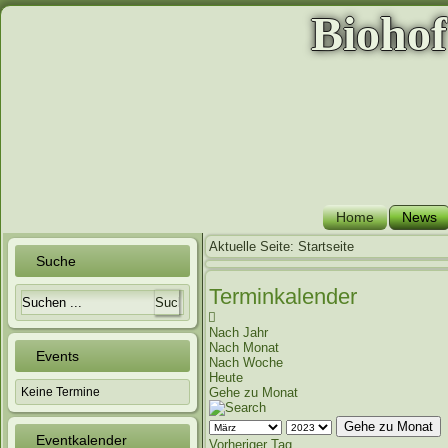
Bioho
Home
News
Aktuelle Seite:
Startseite
Suche
Terminkalender
Nach Jahr
Nach Monat
Events
Nach Woche
Heute
Keine Termine
Gehe zu Monat
Gehe zu Monat
Eventkalender
Vorheriger Tag